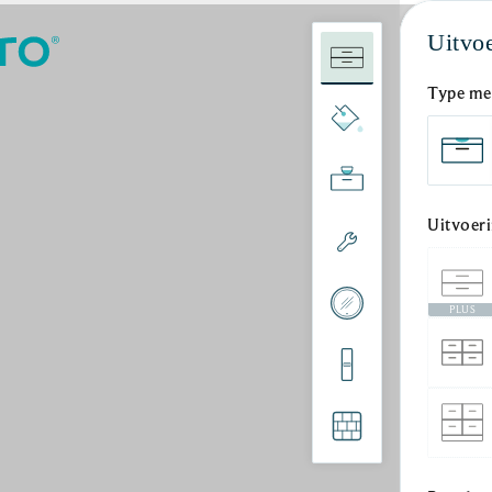
Uitvo
Type me
Uitvoer
PLUS