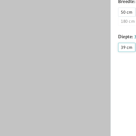
Breedte
50 cm
180 cm
Diepte:
39 cm