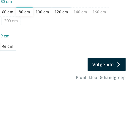
:
80 cm
60 cm
80 cm
100 cm
120 cm
140 cm
160 cm
200 cm
39 cm
46 cm
Volgende
Front, kleur & handgreep