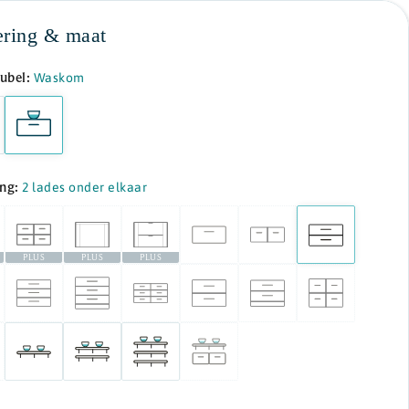
ering & maat
ubel:
Waskom
ing:
2 lades onder elkaar
PLUS
PLUS
PLUS