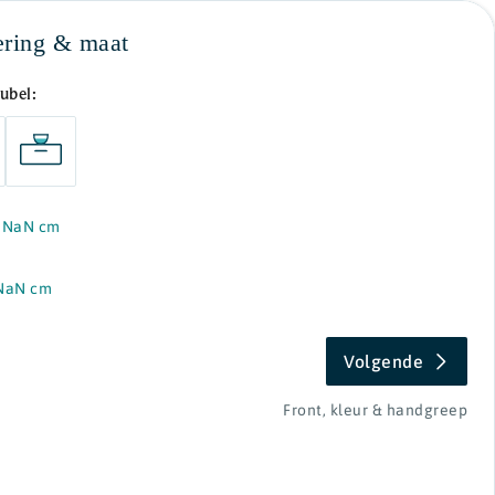
ering & maat
ubel:
Wastafel
ing:
2 lades onder elkaar
PLUS
PLUS
PLUS