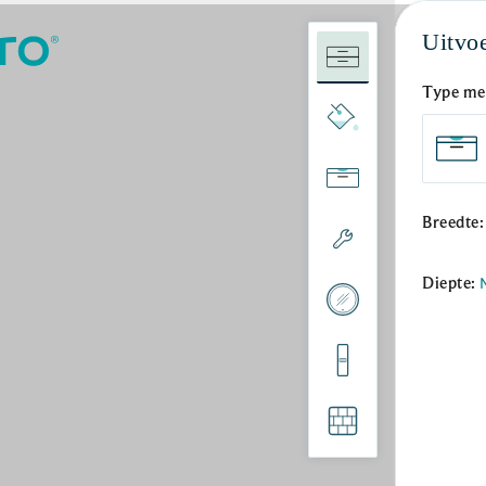
Uitvo
Type me
Uitvoer
PLUS