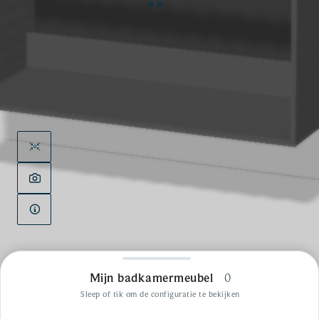
Mijn badkamermeubel
0
Sleep of tik om de configuratie te bekijken