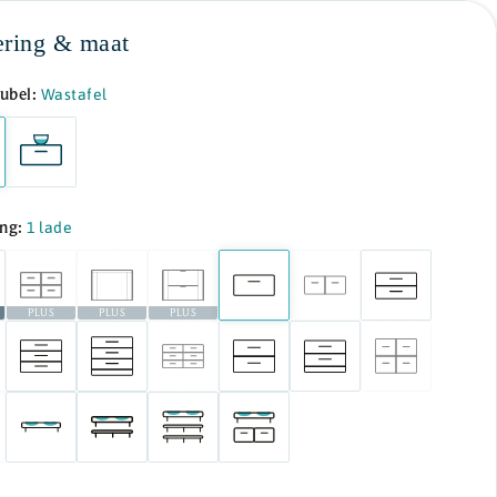
ering & maat
ubel:
Wastafel
ing:
1 lade
PLUS
PLUS
PLUS