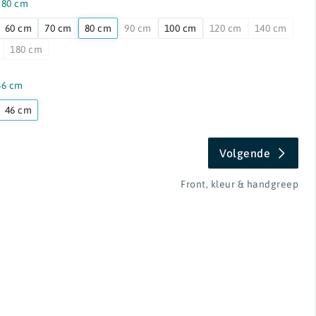
:
80 cm
60 cm
70 cm
80 cm
90 cm
100 cm
120 cm
140 cm
180 cm
46 cm
46 cm
Volgende
Front, kleur & handgreep