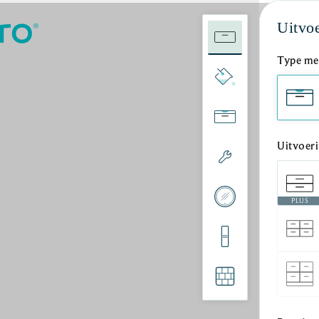
Uitvo
Type me
Uitvoer
PLUS