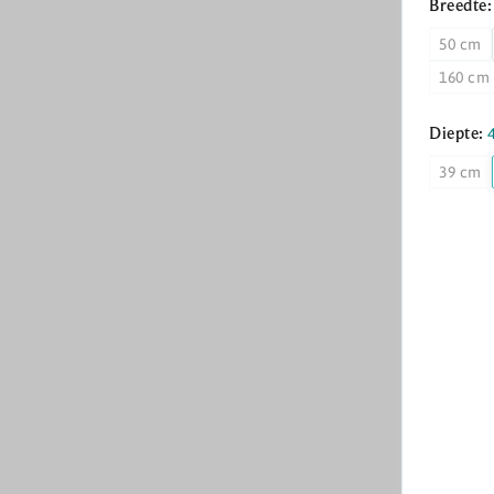
Breedte
50 cm
160 cm
Diepte:
39 cm