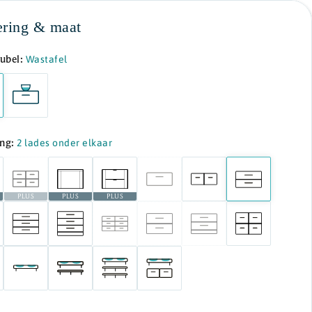
ering & maat
ubel:
Wastafel
ing:
2 lades onder elkaar
PLUS
PLUS
PLUS