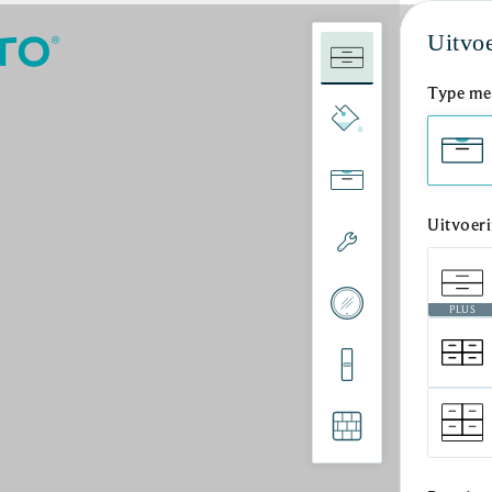
Uitvo
Type me
Uitvoer
PLUS