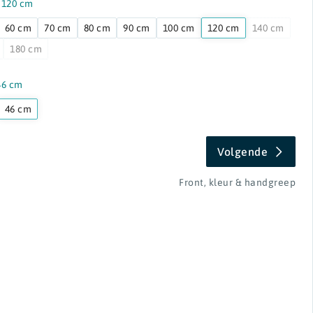
:
120 cm
60 cm
70 cm
80 cm
90 cm
100 cm
120 cm
140 cm
180 cm
46 cm
46 cm
Volgende
Front, kleur & handgreep