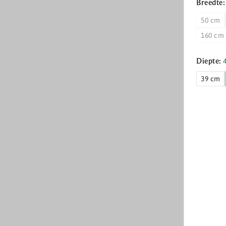
Breedte
50 cm
160 cm
Diepte:
39 cm