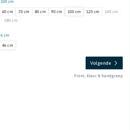
:
100 cm
60 cm
70 cm
80 cm
90 cm
100 cm
120 cm
140 cm
180 cm
46 cm
46 cm
Volgende
Front, kleur & handgreep