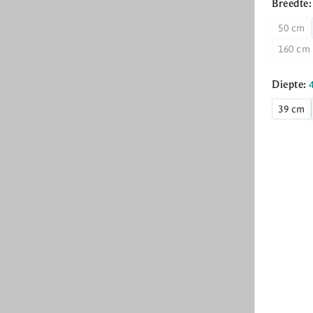
Breedte
50 cm
160 cm
Diepte:
39 cm