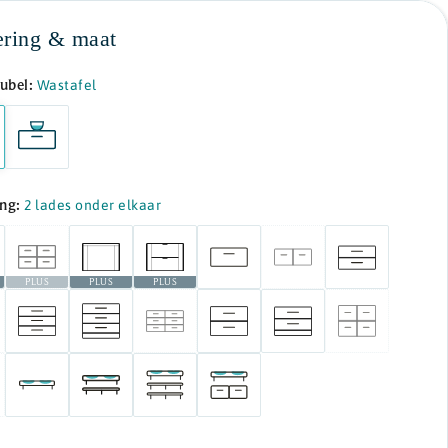
ering & maat
ubel:
Wastafel
ing:
2 lades onder elkaar
PLUS
PLUS
PLUS