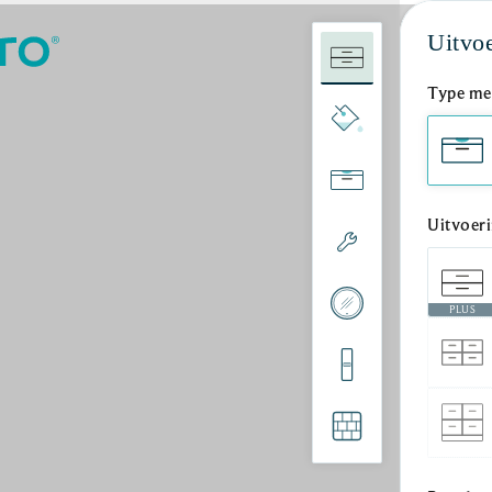
Uitvo
Type me
Uitvoer
PLUS